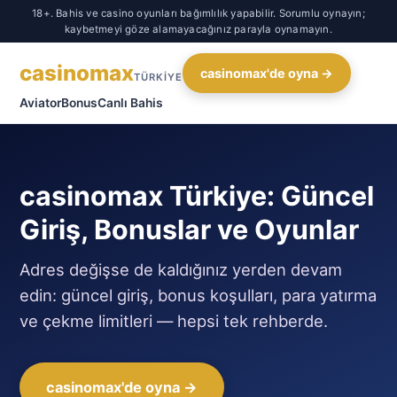
18+. Bahis ve casino oyunları bağımlılık yapabilir. Sorumlu oynayın;
kaybetmeyi göze alamayacağınız parayla oynamayın.
casinomax
casinomax'de oyna →
TÜRKIYE
Aviator
Bonus
Canlı Bahis
casinomax Türkiye: Güncel
Giriş, Bonuslar ve Oyunlar
Adres değişse de kaldığınız yerden devam
edin: güncel giriş, bonus koşulları, para yatırma
ve çekme limitleri — hepsi tek rehberde.
casinomax'de oyna →