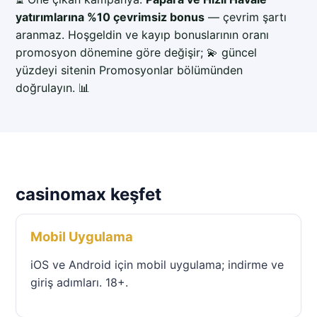
yatırımlarına %10 çevrimsiz bonus
— çevrim şartı
aranmaz. Hoşgeldin ve kayıp bonuslarının oranı
promosyon dönemine göre değişir; 💫 güncel
yüzdeyi sitenin Promosyonlar bölümünden
doğrulayın. 📊
casinomax keşfet
Mobil Uygulama
iOS ve Android için mobil uygulama; indirme ve
giriş adımları. 18+.