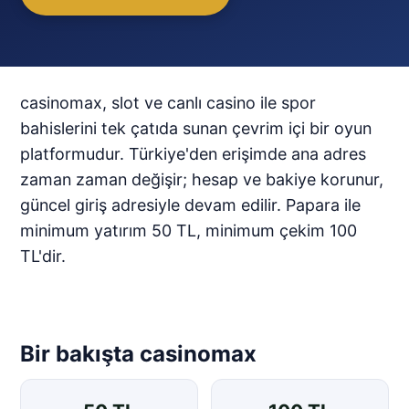
casinomax, slot ve canlı casino ile spor
bahislerini tek çatıda sunan çevrim içi bir oyun
platformudur. Türkiye'den erişimde ana adres
zaman zaman değişir; hesap ve bakiye korunur,
güncel giriş adresiyle devam edilir. Papara ile
minimum yatırım 50 TL, minimum çekim 100
TL'dir.
Bir bakışta casinomax