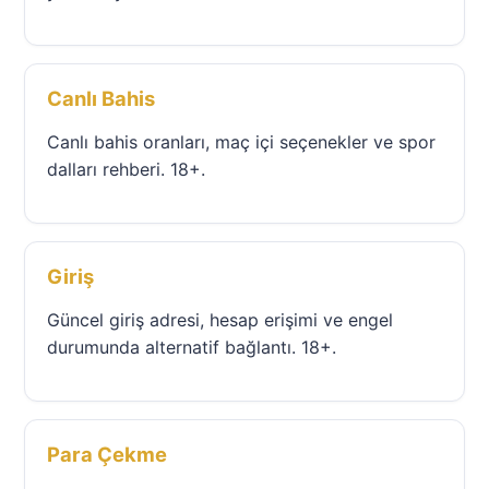
Canlı Bahis
Canlı bahis oranları, maç içi seçenekler ve spor
dalları rehberi. 18+.
Giriş
Güncel giriş adresi, hesap erişimi ve engel
durumunda alternatif bağlantı. 18+.
Para Çekme