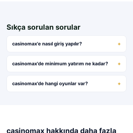
Sıkça sorulan sorular
casinomax'e nasıl giriş yapılır?
casinomax'de minimum yatırım ne kadar?
casinomax'de hangi oyunlar var?
casinomax hakkında daha fazla